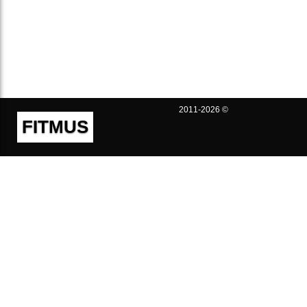
2011-2026 ©
FITMUS
Полезно
Контакты
Пользовательское соглашение
Политика конфиденциальности
Техническая поддержка
Публичная оферта
Предложения и жалобы
support@fitmus.com
Проект
Инструкции