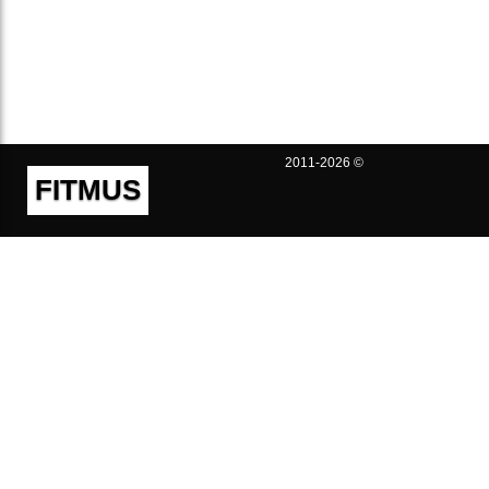
2011-2026 ©
FITMUS
Полезно
Контакты
Пользовательское соглашение
Политика конфиденциальности
Техническая поддержка
Публичная оферта
Предложения и жалобы
support@fitmus.com
Проект
Инструкции
Для разработчиков