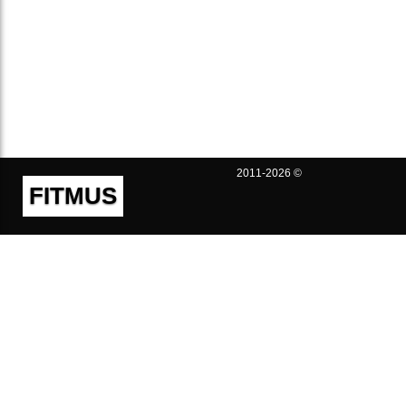
2011-2026 ©
FITMUS
Полезно
Контакты
Пользовательское соглашение
Политика конфиденциальности
Техническая поддержка
Публичная оферта
Предложения и жалобы
support@fitmus.com
Проект