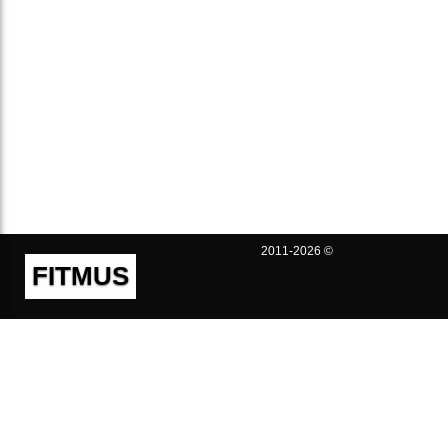
2011-2026 ©
FITMUS
Полезно
Контакты
Пользовательское соглашение
Политика конфиденциальности
Техническая поддержка
Публичная оферта
Предложения и жалобы
support@fitmus.com