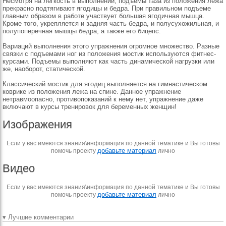
Несмотря на легкость в выполнении, подъемы таза из положения лежа
прекрасно подтягивают ягодицы и бедра. При правильном подъеме
главным образом в работе участвует большая ягодичная мышца.
Кроме того, укрепляется и задняя часть бедра, и полусухожильная, и
полупоперечная мышцы бедра, а также его бицепс.
Вариаций выполнения этого упражнения огромное множество. Разные
связки с подъемами ног из положения мостик используются фитнес-
курсами. Подъемы выполняют как часть динамической нагрузки или
же, наоборот, статической.
Классический мостик для ягодиц выполняется на гимнастическом
коврике из положения лежа на спине. Данное упражнение
нетравмоопасно, противопоказаний к нему нет, упражнение даже
включают в курсы тренировок для беременных женщин!
Изображения
Если у вас имеются знания\информация по данной тематике и Вы готовы
добавьте материал
помочь проекту
лично
Видео
Если у вас имеются знания\информация по данной тематике и Вы готовы
добавьте материал
помочь проекту
лично
▾ Лучшие комментарии