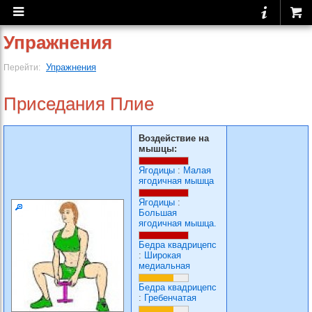
Упражнения
Упражнения
Перейти:
Приседания Плие
Воздействие на
мышцы:
Ягодицы
:
Малая
ягодичная мышца
Ягодицы
:
Большая
ягодичная мышца.
Бедра квадрицепс
:
Широкая
медиальная
Бедра квадрицепс
:
Гребенчатая