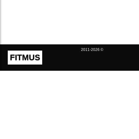
2011-2026 ©
FITMUS
Полезно
Контакты
Пользовательское соглашение
Политика конфиденциальности
Техническая поддержка
Публичная оферта
Предложения и жалобы
support@fitmus.com
Проект
Инструкции