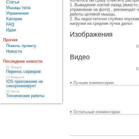
Хотелось бы сразу отметить распро
Статьи
1. Выведение локтей назад (вмест
Мышцы тела
упражнение на фото) , рекомендет 
Упражнения
работы целевой мышцы.
Калории
2. Вы недостаточно глубоко опуска
нагрузки на средние пучки дельт.
FAQ
Идеи
Изображения
Прочее
Помочь проекту
Е
Новости
Видео
Последние новости
02 Января
Е
Перенос серверов
22 Февраля
IOS приложение не
▾ Лучшие комментарии
синхронизирует
20 Июня
Технические работы
▾ Остальные комментарии