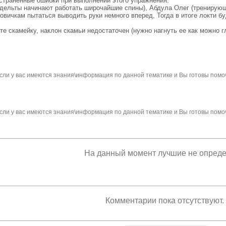
страненные ошибки при выполнении этого упражнения:
о дельты начинают работать широчайшие спины), Абдула Олег (трениру
новичкам пытаться выводить руки немного вперед, Тогда в итоге локти 
ете скамейку, наклон скамьи недостаточен (нужно нагнуть ее как можно 
сли у вас имеются знания\информация по данной тематике и Вы готовы помо
сли у вас имеются знания\информация по данной тематике и Вы готовы помо
На данный момент лучшие не опред
Комментарии пока отсутствуют.