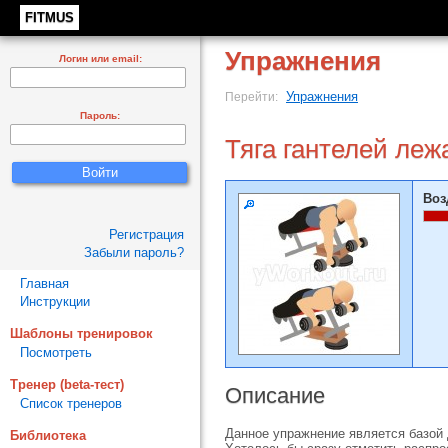
FITMUS
Упражнения
Логин или email:
Упражнения
Перейти:
Пароль:
Тяга гантелей леж
Воз
Регистрация
Забыли пароль?
Главная
Инструкции
Шаблоны тренировок
Посмотреть
Тренер (beta-тест)
Описание
Список тренеров
Данное упражнение является базой 
Библиотека