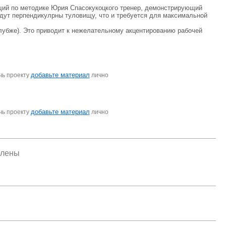
ющий по методике Юрия Спасокукоцкого тренер, демонстрирующий
будут перпендикулрны туловищу, что и требуется для максимальной
глубже). Это приводит к нежелательному акцентированию рабочей
добавьте материал
чь проекту
лично
добавьте материал
чь проекту
лично
елены