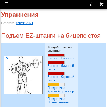
Упражнения
Упражнения
Перейти:
Подъем EZ-штанги на бицепс стоя
Воздействие на
мышцы:
Бицепс
:
Плечевая
Бицепс
:
Длинный
пучок
Бицепс
:
Короткий
пучок
Предплечье
:
Круглый пронатор
Предплечье
:
Плечелучевая