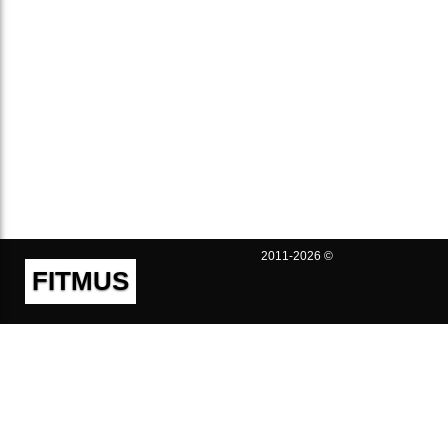
2011-2026 ©
FITMUS
Полезно
Контакты
Пользовательское соглашение
Политика конфиденциальности
Техническая поддержка
Публичная оферта
Предложения и жалобы
support@fitmus.com