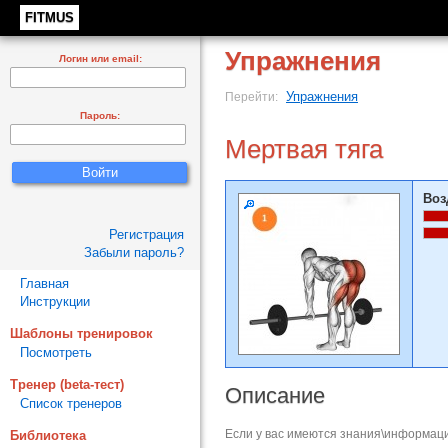
FITMUS
Упражнения
Логин или email:
Упражнения
Перейти:
Пароль:
Мертвая тяга
Воз
Регистрация
Забыли пароль?
Главная
Инструкции
Шаблоны тренировок
Посмотреть
Тренер (beta-тест)
Описание
Список тренеров
Если у вас имеются знания\информаци
Библиотека