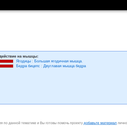
действие на мышцы:
Ягодицы
:
Большая ягодичная мышца.
Бедра бицепс
:
Двуглавая мышца бедра
добавьте материал
я по данной тематике и Вы готовы помочь проекту
личн