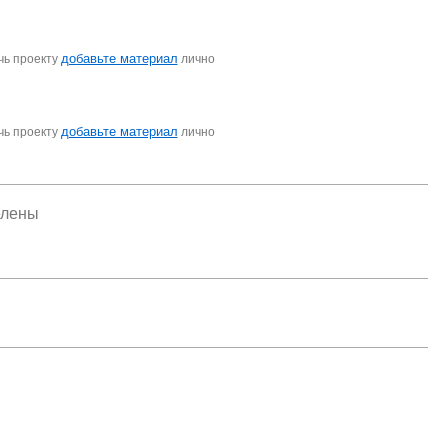
добавьте материал
чь проекту
лично
добавьте материал
чь проекту
лично
елены