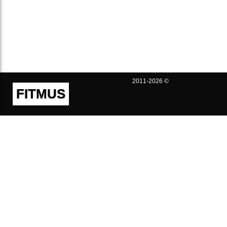
2011-2026 ©
FITMUS
Полезно
Контакты
Пользовательское соглашение
Политика конфиденциальности
Техническая поддержка
Публичная оферта
Предложения и жалобы
support@fitmus.com
Проект
Инструкции