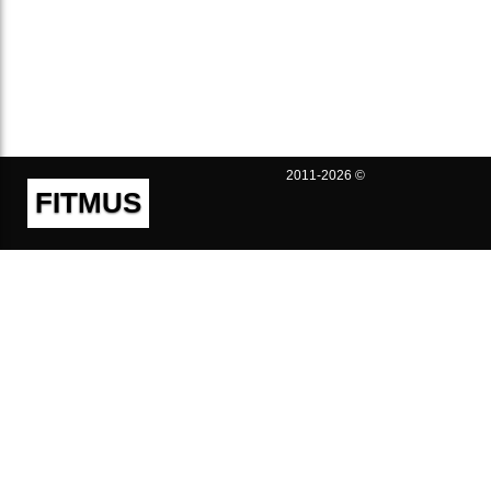
2011-2026 ©
FITMUS
Полезно
Контакты
Пользовательское соглашение
Политика конфиденциальности
Техническая поддержка
Публичная оферта
Предложения и жалобы
support@fitmus.com
Проект
Инструкции