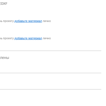
L7EDXF
добавьте материал
чь проекту
лично
добавьте материал
чь проекту
лично
елены