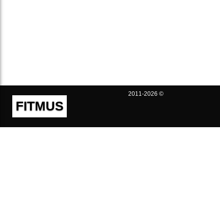
2011-2026 ©
FITMUS
Полезно
Контакты
Пользовательское соглашение
Политика конфиденциальности
Техническая поддержка
Публичная оферта
Предложения и жалобы
support@fitmus.com
Проект