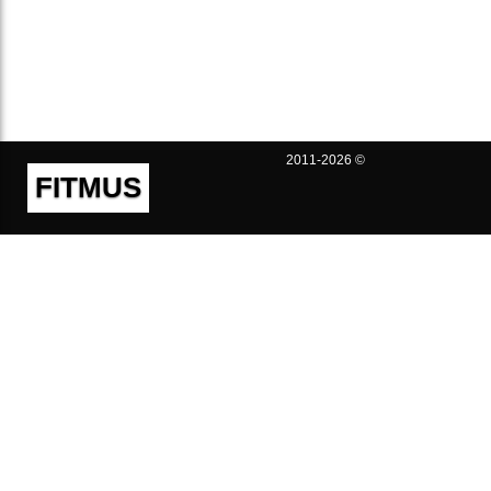
2011-2026 ©
FITMUS
Полезно
Контакты
Пользовательское соглашение
Политика конфиденциальности
Техническая поддержка
Публичная оферта
Предложения и жалобы
support@fitmus.com
Проект
Инструкции
Для разработчиков