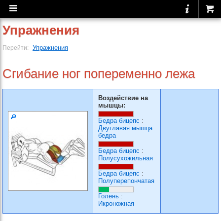
Упражнения
Упражнения
Перейти:
Сгибание ног попеременно лежа
Воздействие на
мышцы:
Бедра бицепс
:
Двуглавая мышца
бедра
Бедра бицепс
:
Полусухожильная
Бедра бицепс
:
Полуперепончатая
Голень
:
Икроножная