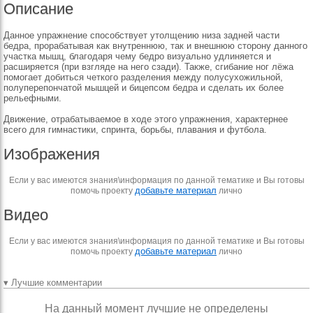
Описание
Данное упражнение способствует утолщению низа задней части
бедра, прорабатывая как внутреннюю, так и внешнюю сторону данного
участка мышц, благодаря чему бедро визуально удлиняется и
расширяется (при взгляде на него сзади). Также, сгибание ног лёжа
помогает добиться четкого разделения между полусухожильной,
полуперепончатой мышцей и бицепсом бедра и сделать их более
рельефными.
Движение, отрабатываемое в ходе этого упражнения, характернее
всего для гимнастики, спринта, борьбы, плавания и футбола.
Изображения
Если у вас имеются знания\информация по данной тематике и Вы готовы
добавьте материал
помочь проекту
лично
Видео
Если у вас имеются знания\информация по данной тематике и Вы готовы
добавьте материал
помочь проекту
лично
▾ Лучшие комментарии
На данный момент лучшие не определены