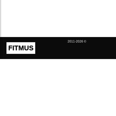
2011-2026 ©
FITMUS
Полезно
Контакты
Пользовательское соглашение
Политика конфиденциальности
Техническая поддержка
Публичная оферта
Предложения и жалобы
support@fitmus.com
Проект
Инструкции