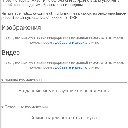
Чтобы не торчал живот и не болела спина, крайне важно укреплять
ослабленные сидячим образом жизни ягодицы.
Читать всё: http://www.mhealth.ru/form/fitness/kak-ukrepit-pozvonochnik-i-
poluchit-idealnuyu-osanku/2/#ixzz2z8L7EDXF
Изображения
Если у вас имеются знания\информация по данной тематике и Вы готовы
добавьте материал
помочь проекту
лично
Видео
Если у вас имеются знания\информация по данной тематике и Вы готовы
добавьте материал
помочь проекту
лично
▾ Лучшие комментарии
На данный момент лучшие не определены
▾ Остальные комментарии
Комментарии пока отсутствуют.