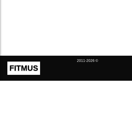
2011-2026 ©
FITMUS
Полезно
Контакты
Пользовательское соглашение
Политика конфиденциальности
Техническая поддержка
Публичная оферта
Предложения и жалобы
support@fitmus.com
Проект