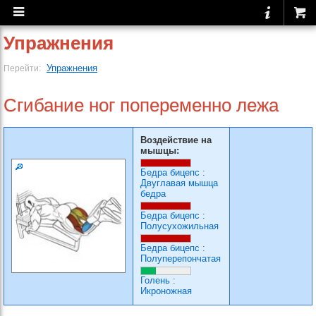
Упражнения
Упражнения
Перейти:
Сгибание ног попеременно лежа
Воздействие на
мышцы:
Бедра бицепс
:
Двуглавая мышца
бедра
Бедра бицепс
:
Полусухожильная
Бедра бицепс
:
Полуперепончатая
Голень
:
Икроножная