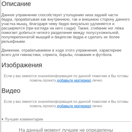
Описание
Данное упражнение способствует утолщению низа задней части
бедра, прорабатывая как внутреннюю, так и внешнюю сторону данного
участка мышц, благодаря чему бедро визуально удлиняется и
расширяется (при взгляде на него сзади). Также, сгибание ног лёжа
помогает добиться четкого разделения между полусухожильной,
полуперепончатой мышцей и бицепсом бедра и сделать их более
рельефными.
Движение, отрабатываемое в ходе этого упражнения, характернее
всего для гимнастики, спринта, борьбы, плавания и футбола.
Изображения
Если у вас имеются знания\информация по данной тематике и Вы готовы
добавьте материал
помочь проекту
лично
Видео
Если у вас имеются знания\информация по данной тематике и Вы готовы
добавьте материал
помочь проекту
лично
▾ Лучшие комментарии
На данный момент лучшие не определены