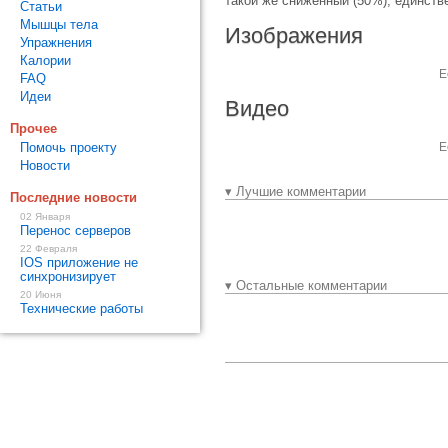
такой же сниженный (50%), единств
Статьи
Мышцы тела
Изображения
Упражнения
Калории
Е
FAQ
Идеи
Видео
Прочее
Помочь проекту
Е
Новости
▾ Лучшие комментарии
Последние новости
02 Января
Перенос серверов
22 Февраля
IOS приложение не
синхронизирует
▾ Остальные комментарии
20 Июня
Технические работы