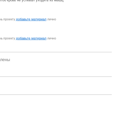
чтоб кровь не успевал уходить из мышц.
добавьте материал
чь проекту
лично
добавьте материал
чь проекту
лично
елены