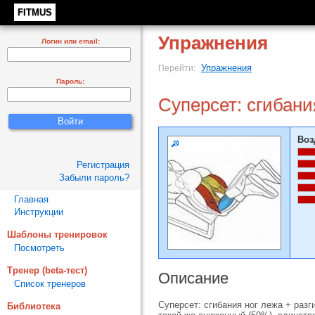
FITMUS
Упражнения
Логин или email:
Упражнения
Перейти:
Пароль:
Суперсет: сгибани
Воз
Регистрация
Забыли пароль?
Главная
Инструкции
Шаблоны тренировок
Посмотреть
Тренер (beta-тест)
Описание
Список тренеров
Суперсет: сгибания ног лежа + разг
Библиотека