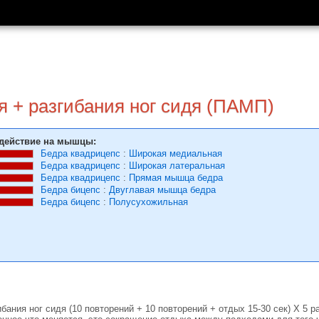
я + разгибания ног сидя (ПАМП)
действие на мышцы:
Бедра квадрицепс
:
Широкая медиальная
Бедра квадрицепс
:
Широкая латеральная
Бедра квадрицепс
:
Прямая мышца бедра
Бедра бицепс
:
Двуглавая мышца бедра
Бедра бицепс
:
Полусухожильная
ибания ног сидя (10 повторений + 10 повторений + отдых 15-30 сек) Х 5