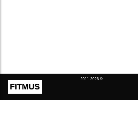
2011-2026 ©
FITMUS
Полезно
Контакты
Пользовательское соглашение
Политика конфиденциальности
Техническая поддержка
Публичная оферта
Предложения и жалобы
support@fitmus.com