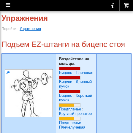
Упражнения
Упражнения
Перейти:
Подъем EZ-штанги на бицепс стоя
Воздействие на
мышцы:
Бицепс
:
Плечевая
Бицепс
:
Длинный
пучок
Бицепс
:
Короткий
пучок
Предплечье
:
Круглый пронатор
Предплечье
:
Плечелучевая