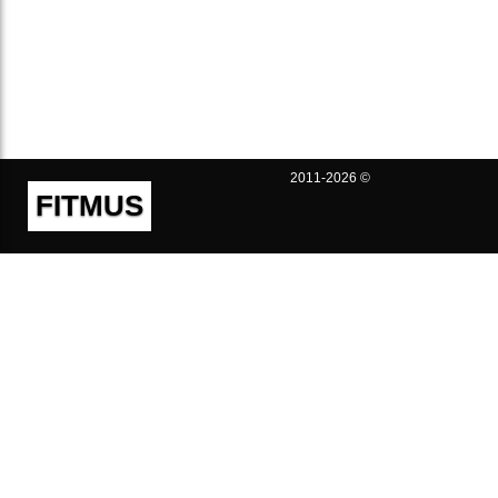
2011-2026 ©
FITMUS
Полезно
Контакты
Пользовательское соглашение
Политика конфиденциальности
Техническая поддержка
Публичная оферта
Предложения и жалобы
support@fitmus.com
Проект
Инструкции