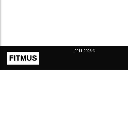
2011-2026 ©
FITMUS
Полезно
Контакты
Пользовательское соглашение
Политика конфиденциальности
Техническая поддержка
Публичная оферта
Предложения и жалобы
support@fitmus.com
Проект