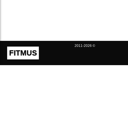
2011-2026 ©
FITMUS
Полезно
Контакты
Пользовательское соглашение
Политика конфиденциальности
Техническая поддержка
Публичная оферта
Предложения и жалобы
support@fitmus.com
Проект
Инструкции