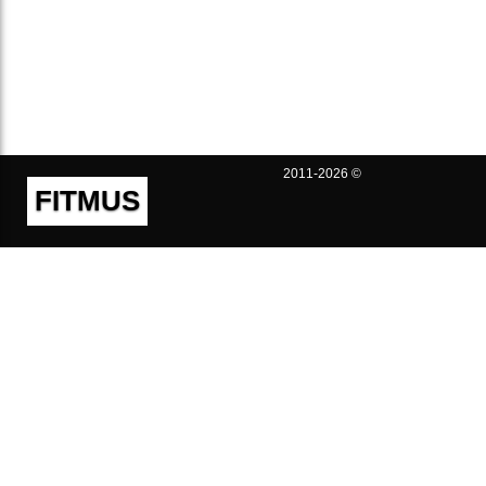
2011-2026 ©
FITMUS
Полезно
Контакты
Пользовательское соглашение
Политика конфиденциальности
Техническая поддержка
Публичная оферта
Предложения и жалобы
support@fitmus.com
Проект
Инструкции