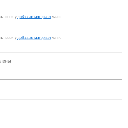
добавьте материал
чь проекту
лично
добавьте материал
чь проекту
лично
елены