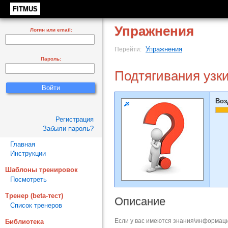
FITMUS
Упражнения
Логин или email:
Упражнения
Перейти:
Пароль:
Подтягивания узк
Воз
Регистрация
Забыли пароль?
Главная
Инструкции
Шаблоны тренировок
Посмотреть
Тренер (beta-тест)
Описание
Список тренеров
Если у вас имеются знания\информаци
Библиотека