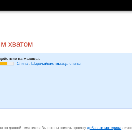
им хватом
действие на мышцы:
Спина
:
Широчайшие мышцы спины
добавьте материал
я по данной тематике и Вы готовы помочь проекту
личн