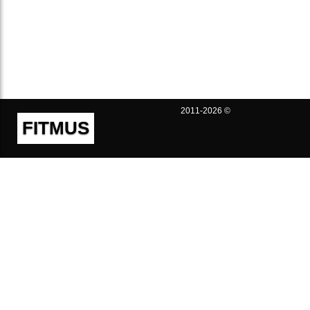
2011-2026 ©
FITMUS
Полезно
Контакты
Пользовательское соглашение
Политика конфиденциальности
Техническая поддержка
Публичная оферта
Предложения и жалобы
support@fitmus.com
Проект
Инструкции