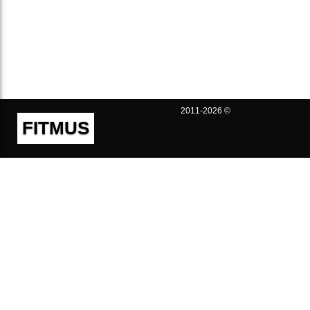
2011-2026 ©
FITMUS
Полезно
Контакты
Пользовательское соглашение
Политика конфиденциальности
Техническая поддержка
Публичная оферта
Предложения и жалобы
support@fitmus.com
Проект
Инструкции