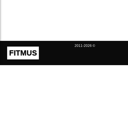
2011-2026 ©
FITMUS
Полезно
Контакты
Пользовательское соглашение
Политика конфиденциальности
Техническая поддержка
Публичная оферта
Предложения и жалобы
support@fitmus.com
Проект
Инструкции