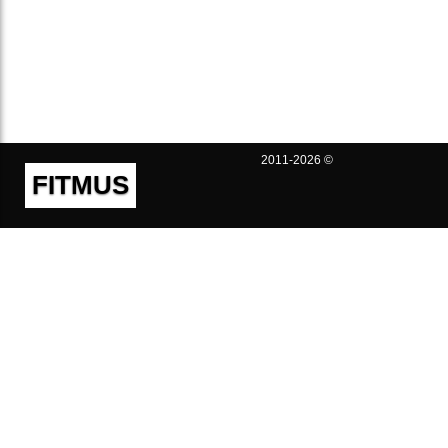
2011-2026 ©
FITMUS
Полезно
Контакты
Пользовательское соглашение
Политика конфиденциальности
Техническая поддержка
Публичная оферта
Предложения и жалобы
support@fitmus.com
Проект
Инструкции