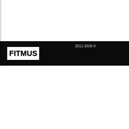
2011-2026 ©
FITMUS
Полезно
Контакты
Пользовательское соглашение
Политика конфиденциальности
Техническая поддержка
Публичная оферта
Предложения и жалобы
support@fitmus.com
Проект
Инструкции