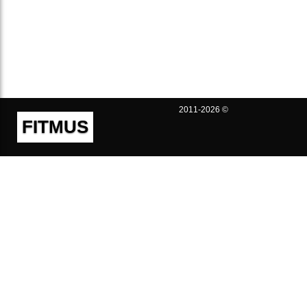
2011-2026 ©
FITMUS
Полезно
Контакты
Пользовательское соглашение
Политика конфиденциальности
Техническая поддержка
Публичная оферта
Предложения и жалобы
support@fitmus.com
Проект
Инструкции