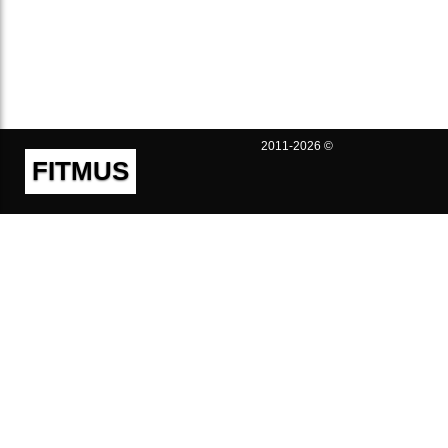
2011-2026 ©
FITMUS
Полезно
Контакты
Пользовательское соглашение
Политика конфиденциальности
Техническая поддержка
Публичная оферта
Предложения и жалобы
support@fitmus.com
Проект
Инструкции
Для разработчиков