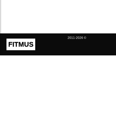
2011-2026 ©
FITMUS
Полезно
Контакты
Пользовательское соглашение
Политика конфиденциальности
Техническая поддержка
Публичная оферта
Предложения и жалобы
support@fitmus.com
Проект
Инструкции
Для разработчиков