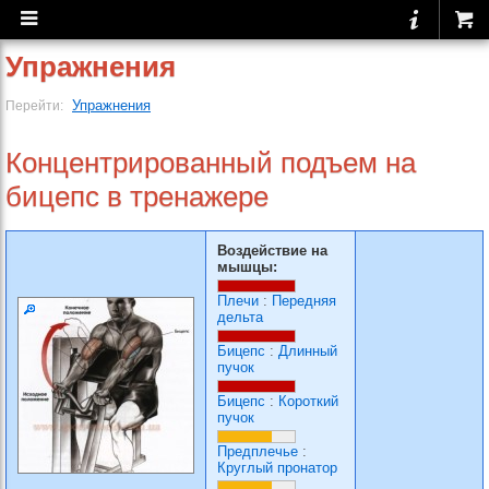
Упражнения
Упражнения
Перейти:
Концентрированный подъем на
бицепс в тренажере
Воздействие на
мышцы:
Плечи
:
Передняя
дельта
Бицепс
:
Длинный
пучок
Бицепс
:
Короткий
пучок
Предплечье
:
Круглый пронатор