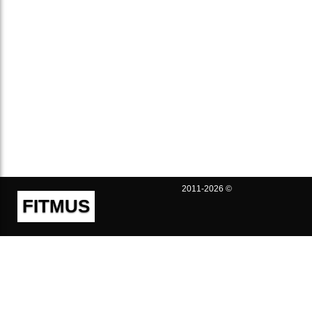
2011-2026 ©
FITMUS
Полезно
Контакты
Пользовательское соглашение
Политика конфиденциальности
Техническая поддержка
Публичная оферта
Предложения и жалобы
support@fitmus.com