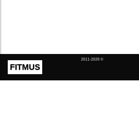
2011-2026 ©
FITMUS
Полезно
Контакты
Пользовательское соглашение
Политика конфиденциальности
Техническая поддержка
Публичная оферта
Предложения и жалобы
support@fitmus.com
Проект