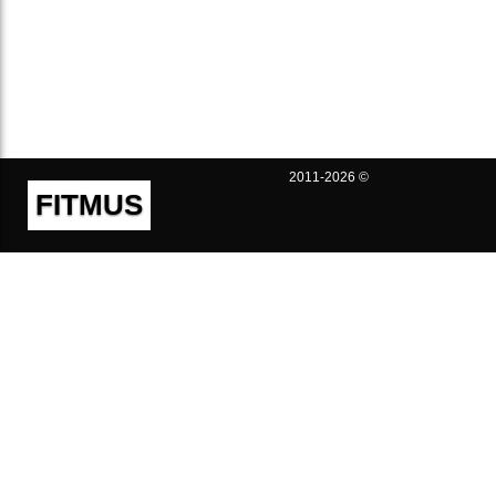
2011-2026 ©
FITMUS
Полезно
Контакты
Пользовательское соглашение
Политика конфиденциальности
Техническая поддержка
Публичная оферта
Предложения и жалобы
support@fitmus.com
Проект
Инструкции