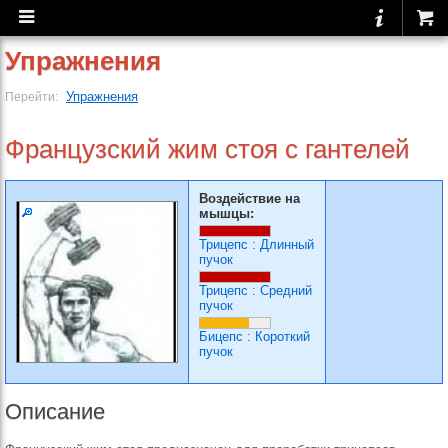
Упражнения
Упражнения
Перейти:
Французский жим стоя с гантелей
Воздействие на
мышцы:
Трицепс
:
Длинный
пучок
Трицепс
:
Средний
пучок
Бицепс
:
Короткий
пучок
Описание