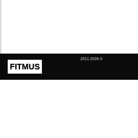
2011-2026 ©
FITMUS
Полезно
Контакты
Пользовательское соглашение
Политика конфиденциальности
Техническая поддержка
Публичная оферта
Предложения и жалобы
support@fitmus.com
Проект