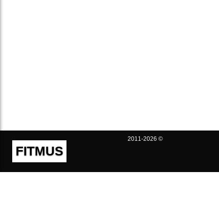
2011-2026 ©
FITMUS
Полезно
Контакты
Пользовательское соглашение
Политика конфиденциальности
Техническая поддержка
Публичная оферта
Предложения и жалобы