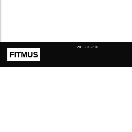
2011-2026 ©
FITMUS
Полезно
Контакты
Пользовательское соглашение
Политика конфиденциальности
Техническая поддержка
Публичная оферта
Предложения и жалобы
support@fitmus.com
Проект
Инструкции