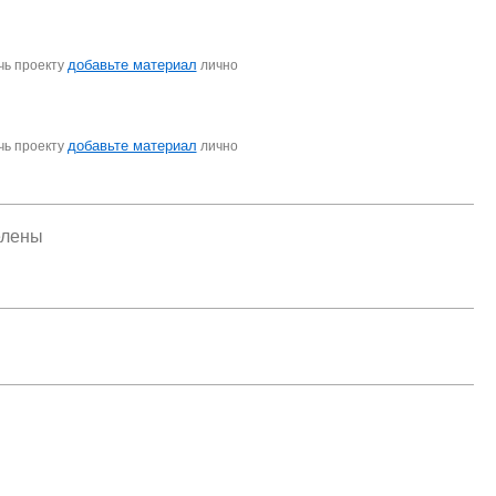
добавьте материал
чь проекту
лично
добавьте материал
чь проекту
лично
елены