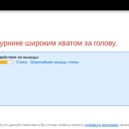
урнике широким хватом за голову.
действие на мышцы:
Спина
:
Широчайшие мышцы спины
добавьте материал
я по данной тематике и Вы готовы помочь проекту
личн