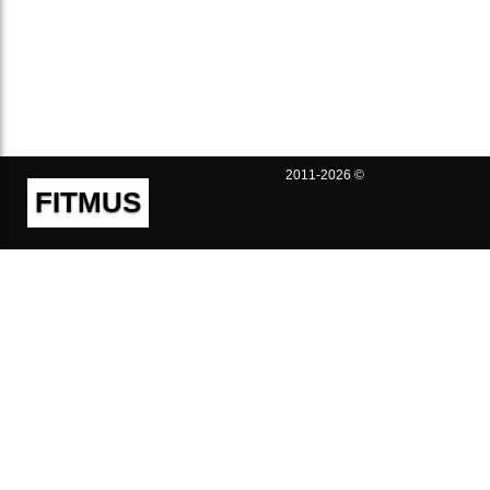
2011-2026 ©
FITMUS
Полезно
Контакты
Пользовательское соглашение
Политика конфиденциальности
Техническая поддержка
Публичная оферта
Предложения и жалобы
support@fitmus.com
Проект
Инструкции