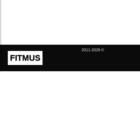
2011-2026 ©
FITMUS
Полезно
Контакты
Пользовательское соглашение
Политика конфиденциальности
Техническая поддержка
Публичная оферта
Предложения и жалобы
support@fitmus.com
Проект
Инструкции