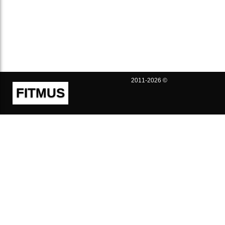
2011-2026 ©
FITMUS
Полезно
Контакты
Пользовательское соглашение
Политика конфиденциальности
Техническая поддержка
Публичная оферта
Предложения и жалобы
support@fitmus.com
Проект
Инструкции