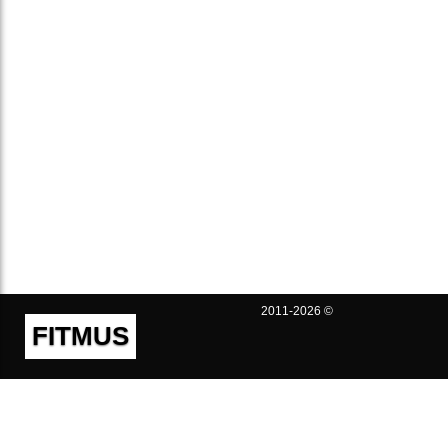
2011-2026 ©
FITMUS
Полезно
Контакты
Пользовательское соглашение
Политика конфиденциальности
Техническая поддержка