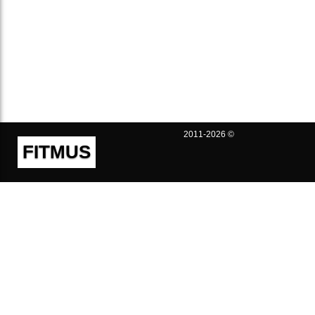
2011-2026 ©
FITMUS
Полезно
Контакты
Пользовательское соглашение
Политика конфиденциальности
Техническая поддержка
Публичная оферта
Предложения и жалобы
support@fitmus.com
Проект