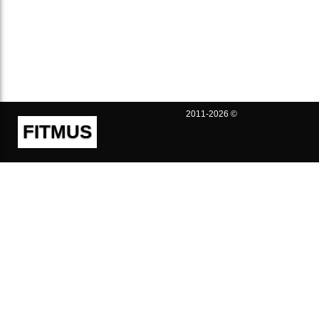
2011-2026 ©
FITMUS
Полезно
Контакты
Пользовательское соглашение
Политика конфиденциальности
Техническая поддержка
Публичная оферта
Предложения и жалобы
support@fitmus.com
Проект
Инструкции