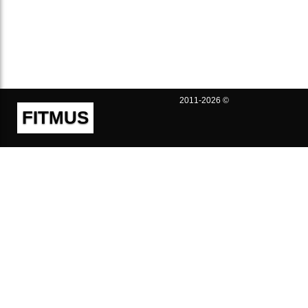
2011-2026 ©
FITMUS
Полезно
Контакты
Пользовательское соглашение
Политика конфиденциальности
Техническая поддержка
Публичная оферта
Предложения и жалобы
support@fitmus.com
Проект
Инструкции
Для разработчиков