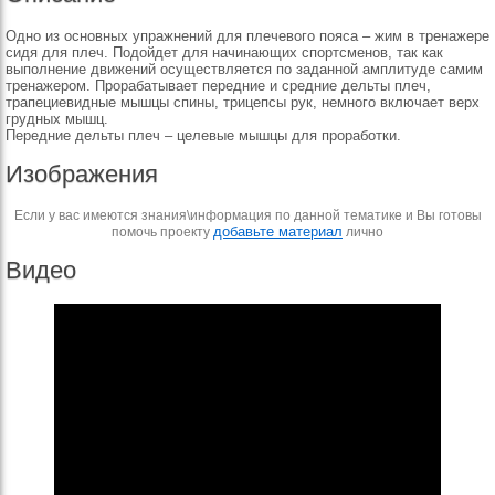
Одно из основных упражнений для плечевого пояса – жим в тренажере
сидя для плеч. Подойдет для начинающих спортсменов, так как
выполнение движений осуществляется по заданной амплитуде самим
тренажером. Прорабатывает передние и средние дельты плеч,
трапециевидные мышцы спины, трицепсы рук, немного включает верх
грудных мышц.
Передние дельты плеч – целевые мышцы для проработки.
Изображения
Если у вас имеются знания\информация по данной тематике и Вы готовы
добавьте материал
помочь проекту
лично
Видео