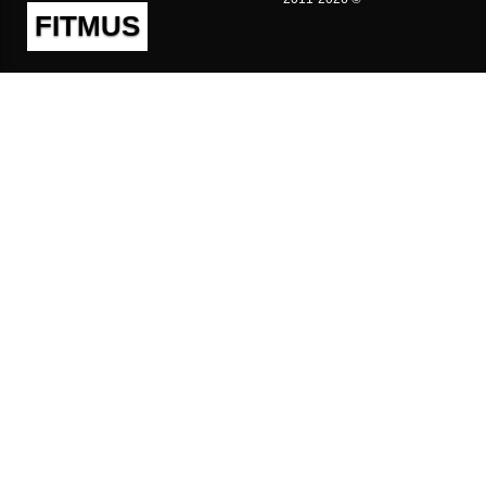
FITMUS
Полезно
Контакты
Пользовательское соглашение
Политика конфиденциальности
Техническая поддержка
Публичная оферта
Предложения и жалобы
support@fitmus.com
Проект
Инструкции
Для разработчиков
FAQ (Вопросы и Ответы)