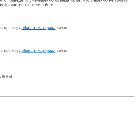
 что приведет к уменьшению объема талии и улучшению не только
стречается так же и в йоге.
добавьте материал
чь проекту
лично
добавьте материал
чь проекту
лично
елены