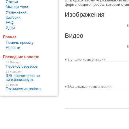
Благодаря этому упражнению всего
Статьи
формы самого пресса, который стане
Мышцы тела
Упражнения
Изображения
Калории
FAQ
Е
Идеи
Видео
Прочее
Помочь проекту
Е
Новости
Последние новости
▾ Лучшие комментарии
02 Января
Перенос серверов
22 Февраля
IOS приложение не
синхронизирует
20 Июня
▾ Остальные комментарии
Технические работы